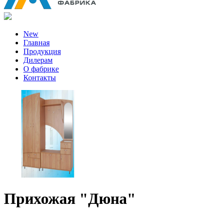
New
Главная
Продукция
Дилерам
О фабрике
Контакты
Прихожая "Дюна"