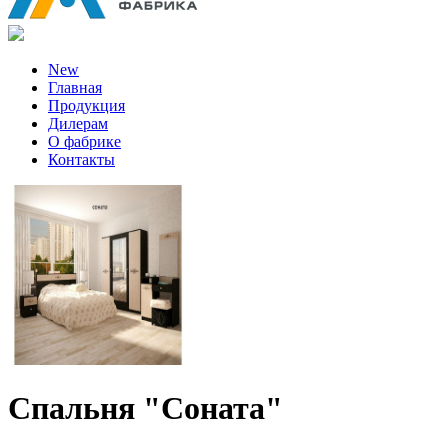
New
Главная
Продукция
Дилерам
О фабрике
Контакты
Спальня "Соната"