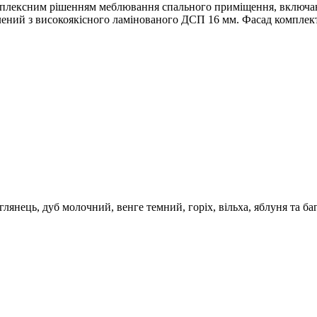
омплексним рішенням меблювання спального приміщення, включаю
влений з високоякісного ламінованого ДСП 16 мм. Фасад комплек
лянець, дуб молочний, венге темний, горіх, вільха, яблуня та ба