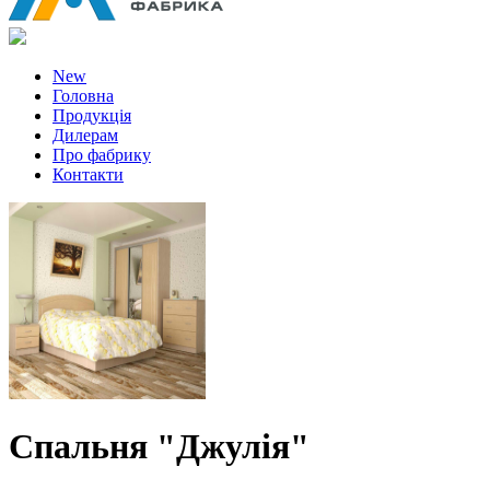
New
Головна
Продукція
Дилерам
Про фабрику
Контакти
Спальня "Джулія"