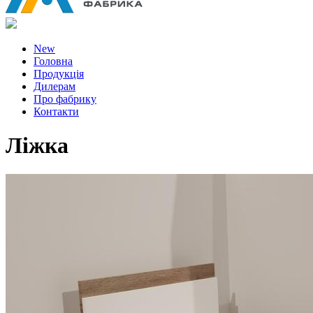
New
Головна
Продукція
Дилерам
Про фабрику
Контакти
Ліжка