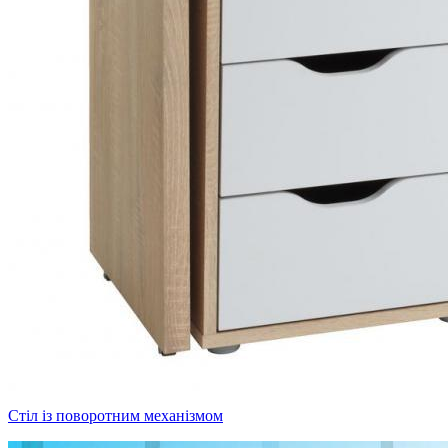
Стіл із поворотним механізмом