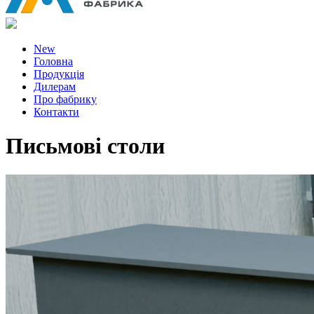
New
Головна
Продукція
Дилерам
Про фабрику
Контакти
Письмові столи